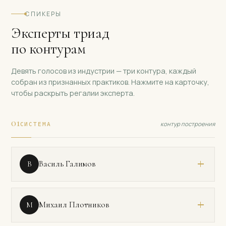
СПИКЕРЫ
Эксперты триад
по контурам
Девять голосов из индустрии — три контура, каждый
собран из признанных практиков. Нажмите на карточку,
чтобы раскрыть регалии эксперта.
01
контур построения
СИСТЕМА
Василь Галимов
В
Предприниматель с 34-летним опытом ведения
Михаил Плотников
М
бизнеса в трёх странах: медиа, ритейл,
дистрибьюция, маркетинг, IT. Дипломированный